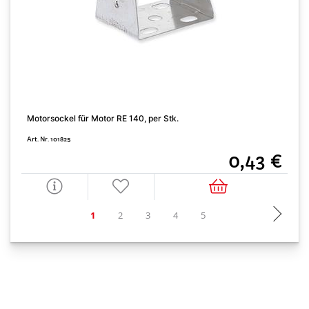
Motorsockel für Motor RE 140, per Stk.
L
Art. Nr. 101825
A
0,43 €