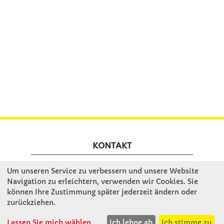
KONTAKT
Um unseren Service zu verbessern und unsere Website
Winkler Schulbedarf GmbH
Navigation zu erleichtern, verwenden wir Cookies. Sie
Mitterweg 16
können Ihre Zustimmung später jederzeit ändern oder
D - 94060 Pocking
zurückziehen.
T: 08531 - 910 60
Lassen Sie mich wählen
Ich lehne ab
Ich stimme zu