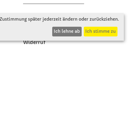
Zahlung & Versand
 Zustimmung später jederzeit ändern oder zurückziehen.
AGB
Ich lehne ab
Ich stimme zu
Rücksendung
Widerruf
Vertrag widerrufen
Impressum
Datenschutz