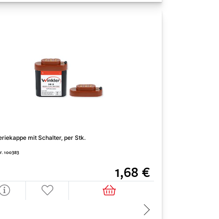
eriekappe mit Schalter, per Stk.
Luftballonfahrzeug,
Nr. 100383
Art. Nr. 100539
1,68 €