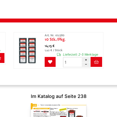
Art. Nr. 102380
10 Stk./Pkg.
14,15 €
e
1,42 € / Stück
Lieferzeit:
2-5 Werktage
Im Katalog auf Seite 238