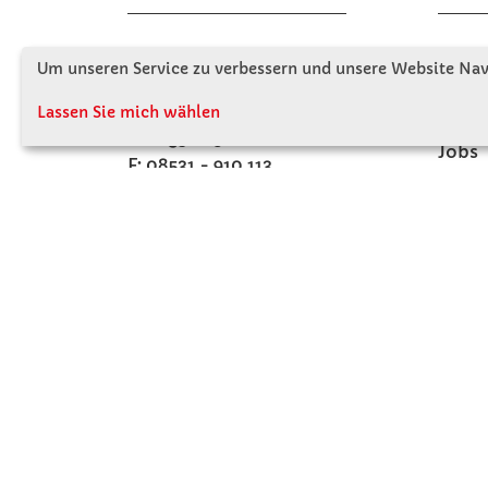
Winkler Schulbedarf GmbH
Wir s
Um unseren Service zu verbessern und unsere Website Navi
Mitterweg 16
Firme
D - 94060 Pocking
Lassen Sie mich wählen
Firme
T: 08531 - 910 60
Jobs
F: 08531 - 910 113
Kont
WhatsApp: 0176 - 12091060
Mo-Do: 07:30 -15:00
Fr: 07:30 - 14:30
Kein Ladengeschäft
verkauf@winklerschulbedarf.de
ZAHLUNGSMÖGLICHKEITEN