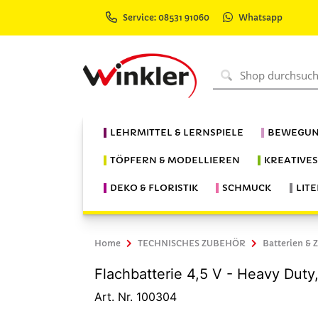
Service: 08531 91060
Whatsapp
LEHRMITTEL & LERNSPIELE
BEWEGUN
TÖPFERN & MODELLIEREN
KREATIVE
DEKO & FLORISTIK
SCHMUCK
LIT
Home
TECHNISCHES ZUBEHÖR
Batterien & 
Flachbatterie 4,5 V - Heavy Duty,
Art. Nr. 100304