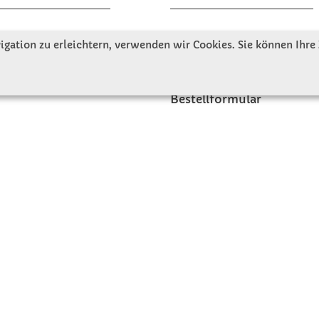
tellen uns vor
Gute Gründe für Winkler
gation zu erleichtern, verwenden wir Cookies. Sie können Ihre
nbesichtigung
Basteltipps
ngeschichte
Kataloge und Magazine
Bestellformular
akt
Schulstart - Einkaufsliste