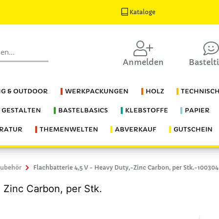
Kataloge
Anmelden
Bastelt
G & OUTDOOR
WERKPACKUNGEN
HOLZ
TECHNISC
S GESTALTEN
BASTELBASICS
KLEBSTOFFE
PAPIER
ERATUR
THEMENWELTEN
ABVERKAUF
GUTSCHEIN
Zubehör
Flachbatterie 4,5 V - Heavy Duty,-Zinc Carbon, per Stk.-100304
 Zinc Carbon, per Stk.