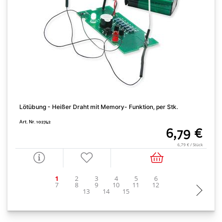
Lötübung - Heißer Draht mit Memory- Funktion, per Stk.
S
Art. Nr. 102742
A
6,79 €
6,79 € / Stück