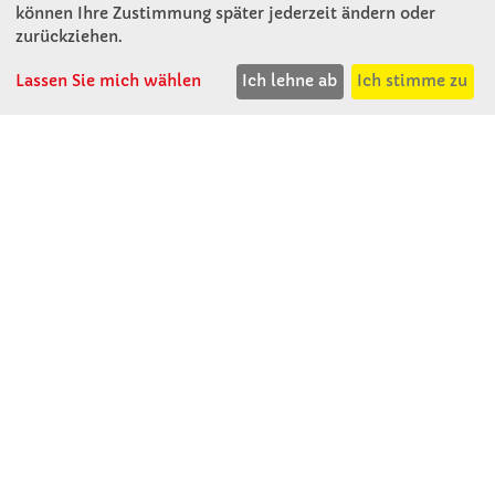
Mitterweg 16
können Ihre Zustimmung später jederzeit ändern oder
D - 94060 Pocking
zurückziehen.
T: 08531 - 910 60
F: 08531 - 910 113
Lassen Sie mich wählen
Ich lehne ab
Ich stimme zu
WhatsApp: 0176 - 12091060
Mo-Do: 07:30 -15:00
Fr: 07:30 - 14:30
Kein Ladengeschäft
verkauf@winklerschulbedarf.de
ÜBER UNS
Wir stellen uns vor
Firmenbesichtigung
Firmengeschichte
Jobs
Kontakt
SERVICE