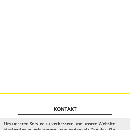
KONTAKT
Um unseren Service zu verbessern und unsere Website
Winkler Schulbedarf GmbH
Navigation zu erleichtern, verwenden wir Cookies. Sie