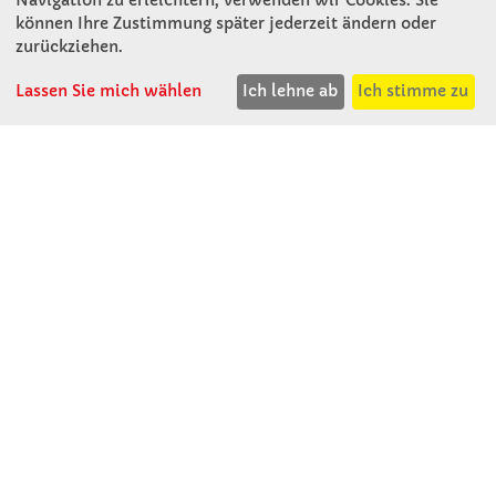
Mitterweg 16
können Ihre Zustimmung später jederzeit ändern oder
D - 94060 Pocking
zurückziehen.
T: 08531 - 910 60
Lassen Sie mich wählen
Ich lehne ab
Ich stimme zu
F: 08531 - 910 113
WhatsApp: 0176 - 12091060
Mo-Do: 07:30 -15:00
Fr: 07:30 - 14:30
Kein Ladengeschäft
verkauf@winklerschulbedarf.de
ÜBER UNS
Wir stellen uns vor
Firmenbesichtigung
Firmengeschichte
Jobs
Kontakt