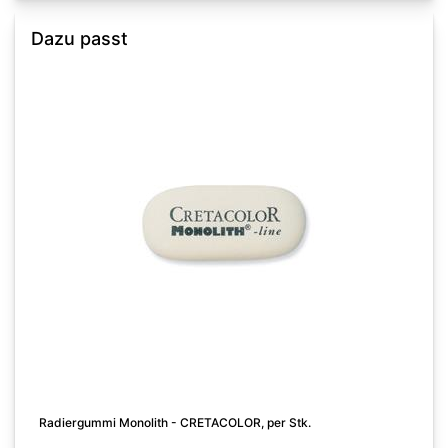
Dazu passt
S
Radiergummi Monolith - CRETACOLOR, per Stk.
A