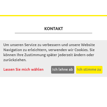
KONTAKT
Winkler Schulbedarf GmbH
Um unseren Service zu verbessern und unsere Website
Mitterweg 16
Navigation zu erleichtern, verwenden wir Cookies. Sie
D - 94060 Pocking
können Ihre Zustimmung später jederzeit ändern oder
zurückziehen.
T: 08531 - 910 60
F: 08531 - 910 113
Lassen Sie mich wählen
Ich lehne ab
Ich stimme zu
WhatsApp: 0176 - 12091060
Mo-Do: 07:30 -15:00
Fr: 07:30 - 14:30
Kein Ladengeschäft
verkauf@winklerschulbedarf.de
ÜBER UNS