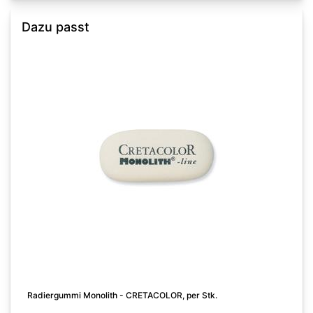
Dazu passt
S
Radiergummi Monolith - CRETACOLOR, per Stk.
A