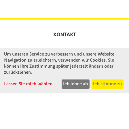
KONTAKT
Winkler Schulbedarf GmbH
Um unseren Service zu verbessern und unsere Website
Mitterweg 16
Navigation zu erleichtern, verwenden wir Cookies. Sie
D - 94060 Pocking
können Ihre Zustimmung später jederzeit ändern oder
zurückziehen.
T: 08531 - 910 60
F: 08531 - 910 113
Lassen Sie mich wählen
Ich lehne ab
Ich stimme zu
WhatsApp: 0176 - 12091060
Mo-Do: 07:30 -15:00
Fr: 07:30 - 14:30
Kein Ladengeschäft
verkauf@winklerschulbedarf.de
ÜBER UNS