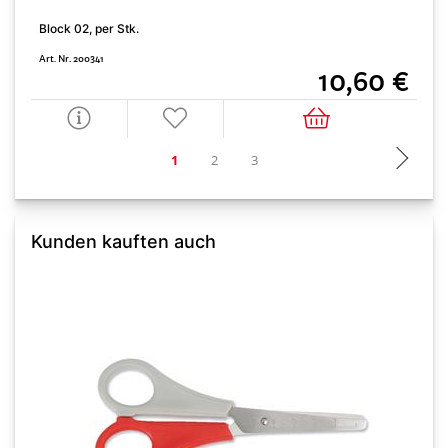
Block 02, per Stk.
S
Art. Nr. 200341
A
10,60 €
Kunden kauften auch