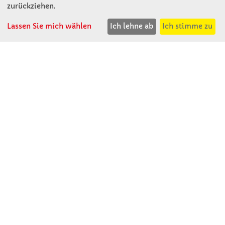
D - 94060 Pocking
zurückziehen.
T: 08531 - 910 60
F: 08531 - 910 113
Lassen Sie mich wählen
Ich lehne ab
Ich stimme zu
WhatsApp: 0176 - 12091060
Mo-Do: 07:30 -15:00
Fr: 07:30 - 14:30
Kein Ladengeschäft
verkauf@winklerschulbedarf.de
ÜBER UNS
Wir stellen uns vor
Firmenbesichtigung
Firmengeschichte
Jobs
Kontakt
SERVICE