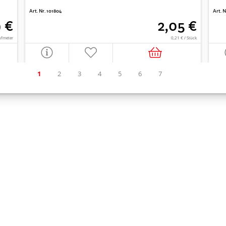
Art. Nr. 101804
Art. 
9 €
2,05 €
ufmeter
0,21 € / Stück