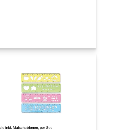
ale inkl. Malschablonen, per Set
Klebestift Sticky -