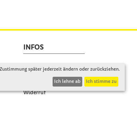
INFOS
Zahlung & Versand
 Zustimmung später jederzeit ändern oder zurückziehen.
AGB
Ich lehne ab
Ich stimme zu
Rücksendung
Widerruf
Vertrag widerrufen
Impressum
Datenschutz