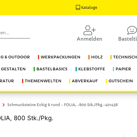
Kataloge
Anmelden
Bastelt
G & OUTDOOR
WERKPACKUNGEN
HOLZ
TECHNISC
S GESTALTEN
BASTELBASICS
KLEBSTOFFE
PAPIER
ERATUR
THEMENWELTEN
ABVERKAUF
GUTSCHEIN
Schmucksteine Eckig & rund - FOLIA, -800 Stk./Pkg.-401438
LIA, 800 Stk./Pkg.