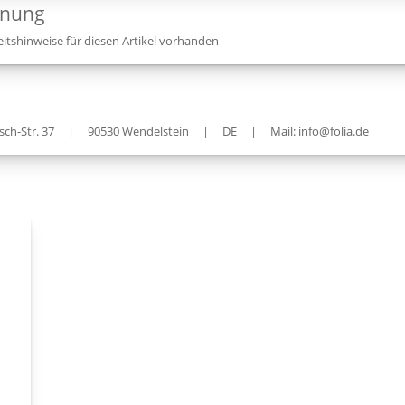
dnung
itshinweise für diesen Artikel vorhanden
sch-Str. 37
|
90530 Wendelstein
|
DE
|
Mail: info@folia.de