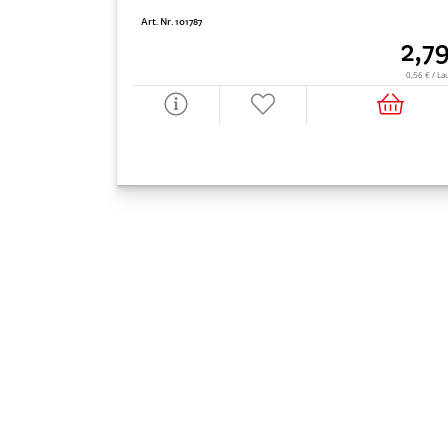
Art. Nr. 101787
2,7
0,56 € / La