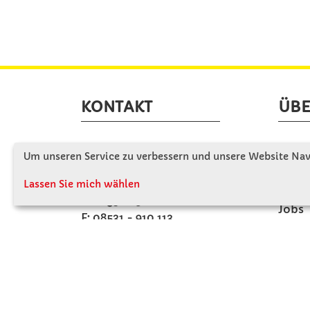
KONTAKT
ÜBE
Winkler Schulbedarf GmbH
Wir s
Um unseren Service zu verbessern und unsere Website Navi
Mitterweg 16
Firme
D - 94060 Pocking
Lassen Sie mich wählen
Firme
T: 08531 - 910 60
Jobs
F: 08531 - 910 113
Kont
WhatsApp: 0176 - 12091060
Mo-Do: 07:30 -15:00
Fr: 07:30 - 14:30
Kein Ladengeschäft
verkauf@winklerschulbedarf.de