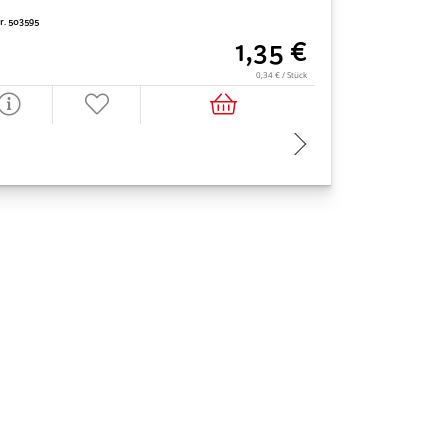
Nr. 503595
Art. Nr. 402311
1,35 €
0,34 € / Stück