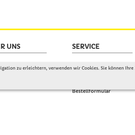
R UNS
SERVICE
tellen uns vor
Gute Gründe für Winkler
gation zu erleichtern, verwenden wir Cookies. Sie können Ihre
nbesichtigung
Basteltipps
ngeschichte
Kataloge und Magazine
Bestellformular
akt
Schulstart - Einkaufsliste