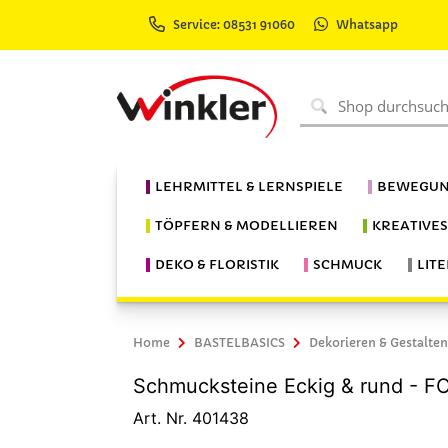
Service: 08531 91060
Whatsapp
LEHRMITTEL & LERNSPIELE
BEWEGUN
TÖPFERN & MODELLIEREN
KREATIVE
DEKO & FLORISTIK
SCHMUCK
LIT
Home
BASTELBASICS
Dekorieren & Gestalten
Schmucksteine Eckig & rund - FO
Art. Nr. 401438