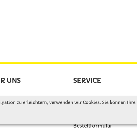
R UNS
SERVICE
tellen uns vor
Gute Gründe für Winkler
gation zu erleichtern, verwenden wir Cookies. Sie können Ihre
nbesichtigung
Basteltipps
ngeschichte
Kataloge und Magazine
Bestellformular
akt
Schulstart - Einkaufsliste