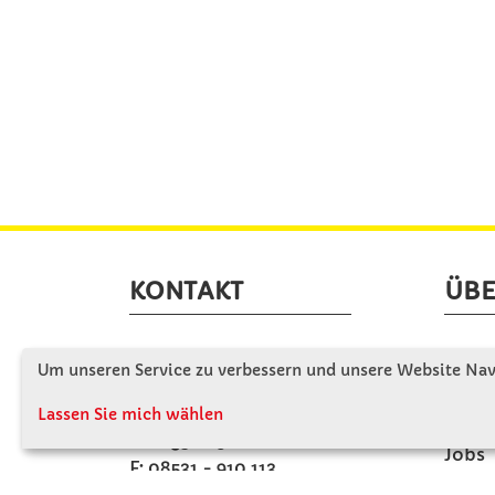
KONTAKT
ÜBE
Winkler Schulbedarf GmbH
Wir s
Um unseren Service zu verbessern und unsere Website Navi
Mitterweg 16
Firme
D - 94060 Pocking
Lassen Sie mich wählen
Firme
T: 08531 - 910 60
Jobs
F: 08531 - 910 113
Kont
WhatsApp: 0176 - 12091060