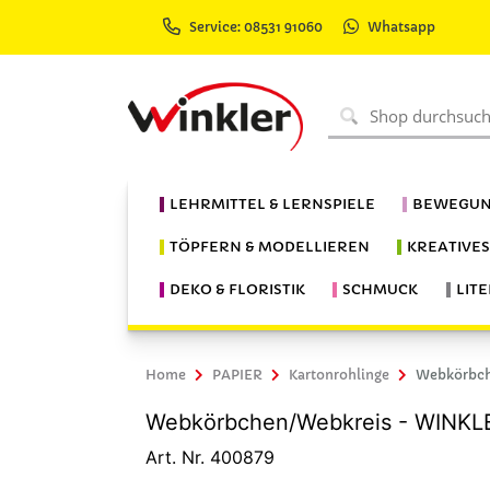
Service: 08531 91060
Whatsapp
LEHRMITTEL & LERNSPIELE
BEWEGUN
TÖPFERN & MODELLIEREN
KREATIVE
DEKO & FLORISTIK
SCHMUCK
LIT
Home
PAPIER
Kartonrohlinge
Webkörbch
Webkörbchen/Webkreis - WINKLER
Art. Nr. 400879