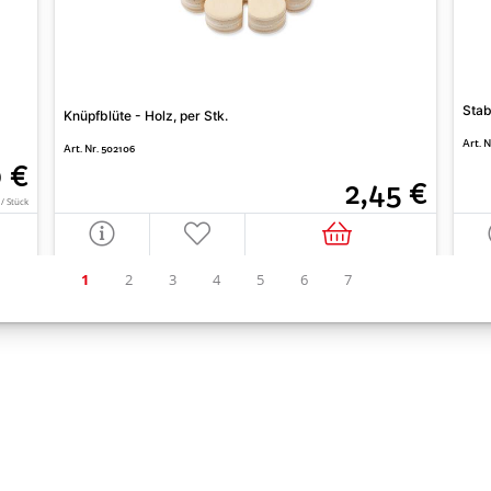
Stab
Knüpfblüte - Holz, per Stk.
Art. N
Art. Nr. 502106
 €
2,45 €
 / Stück