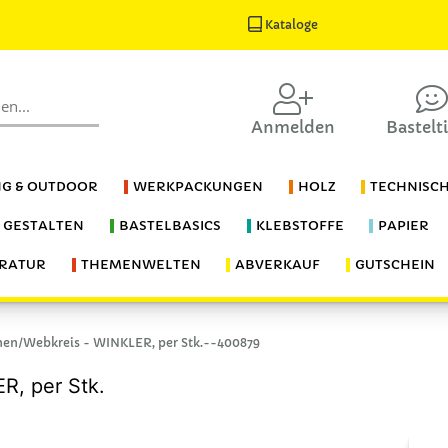
Kataloge
Anmelden
Bastelt
G & OUTDOOR
WERKPACKUNGEN
HOLZ
TECHNISC
S GESTALTEN
BASTELBASICS
KLEBSTOFFE
PAPIER
ERATUR
THEMENWELTEN
ABVERKAUF
GUTSCHEIN
en/Webkreis - WINKLER, per Stk.--400879
, per Stk.