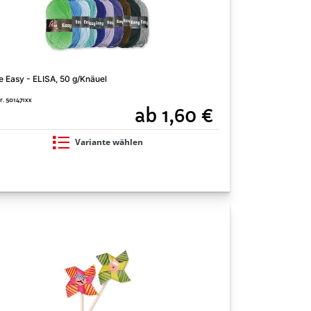
e Easy - ELISA, 50 g/Knäuel
r. 501471xx
ab 1,60 €
Variante wählen