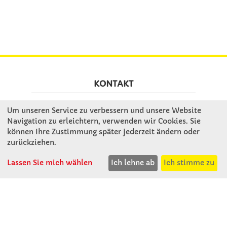
KONTAKT
Um unseren Service zu verbessern und unsere Website
Winkler Schulbedarf GmbH
Navigation zu erleichtern, verwenden wir Cookies. Sie
Mitterweg 16
können Ihre Zustimmung später jederzeit ändern oder
D - 94060 Pocking
zurückziehen.
T: 08531 - 910 60
F: 08531 - 910 113
Lassen Sie mich wählen
Ich lehne ab
Ich stimme zu
WhatsApp: 0176 - 12091060
Mo-Do: 07:30 -15:00
Fr: 07:30 - 14:30
Kein Ladengeschäft
verkauf@winklerschulbedarf.de