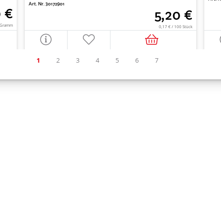
Art. Nr. 30172901
0 €
5,20 €
0 Gramm
0,17 € / 100 Stück