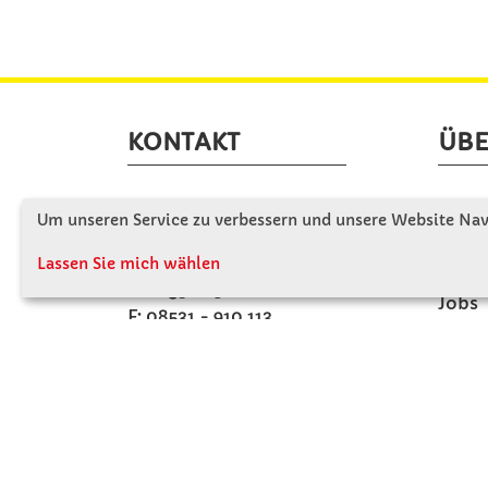
KONTAKT
ÜBE
Winkler Schulbedarf GmbH
Wir s
Um unseren Service zu verbessern und unsere Website Navi
Mitterweg 16
Firme
D - 94060 Pocking
Lassen Sie mich wählen
Firme
T: 08531 - 910 60
Jobs
F: 08531 - 910 113
Kont
WhatsApp: 0176 - 12091060
Mo-Do: 07:30 -15:00
Fr: 07:30 - 14:30
Kein Ladengeschäft
verkauf@winklerschulbedarf.de