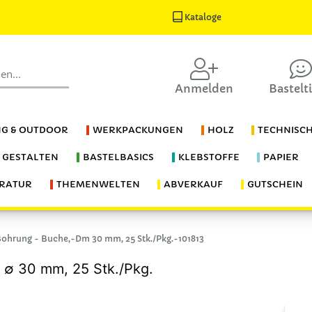
Kataloge
Anmelden
Bastelt
G & OUTDOOR
WERKPACKUNGEN
HOLZ
TECHNISC
S GESTALTEN
BASTELBASICS
KLEBSTOFFE
PAPIER
ERATUR
THEMENWELTEN
ABVERKAUF
GUTSCHEIN
Bohrung - Buche,-Dm 30 mm, 25 Stk./Pkg.-101813
 ∅ 30 mm, 25 Stk./Pkg.