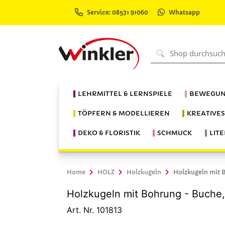
Service: 08531 91060
Whatsapp
LEHRMITTEL & LERNSPIELE
BEWEGUN
TÖPFERN & MODELLIEREN
KREATIVE
DEKO & FLORISTIK
SCHMUCK
LIT
Home
HOLZ
Holzkugeln
Holzkugeln mit 
Holzkugeln mit Bohrung - Buche,
Art. Nr. 101813