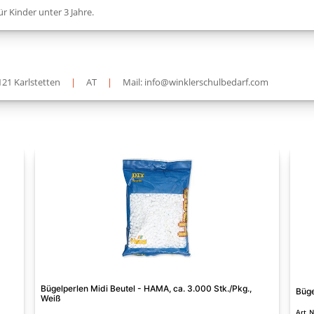
ür Kinder unter 3 Jahre.
121 Karlstetten
|
AT
|
Mail: info@winklerschulbedarf.com
Bügelperlen Midi Beutel - HAMA, ca. 3.000 Stk./Pkg.,
Büge
Weiß
Art. 