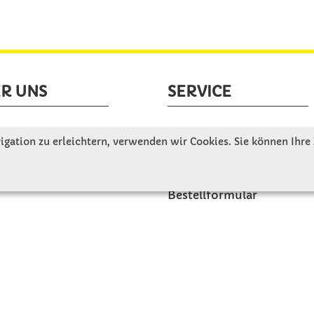
R UNS
SERVICE
tellen uns vor
Gute Gründe für Winkler
gation zu erleichtern, verwenden wir Cookies. Sie können Ihre
nbesichtigung
Basteltipps
ngeschichte
Kataloge und Magazine
Bestellformular
akt
Schulstart - Einkaufsliste