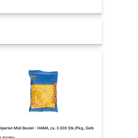
Bügelperlen Midi B
lperlen Midi Beutel - HAMA, ca. 3.000 Stk./Pkg., Gelb
Schwarz
Nr. 30172910