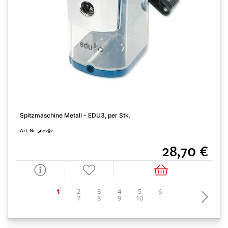
K
Spitzmaschine Metall - EDU3, per Stk.
A
Art. Nr. 502292
28,70 €