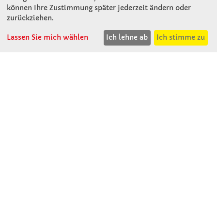
Mitterweg 16
können Ihre Zustimmung später jederzeit ändern oder
D - 94060 Pocking
zurückziehen.
T: 08531 - 910 60
F: 08531 - 910 113
Lassen Sie mich wählen
Ich lehne ab
Ich stimme zu
WhatsApp: 0176 - 12091060
Mo-Do: 07:30 -15:00
Fr: 07:30 - 14:30
Kein Ladengeschäft
verkauf@winklerschulbedarf.de
ÜBER UNS
Wir stellen uns vor
Firmenbesichtigung
Firmengeschichte
Jobs
Kontakt
SERVICE