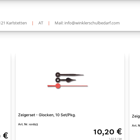
121 Karlstetten
|
AT
|
Mail: info@winklerschulbedarf.com
Zeigerset - Glocken, 10 Set/Pkg.
Zeig
Art. Nr. 101823
Art. N
10,20 €
 €
1,02 € / Set