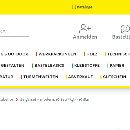
Kataloge
Anmelden
Bastelt
G & OUTDOOR
WERKPACKUNGEN
HOLZ
TECHNISC
S GESTALTEN
BASTELBASICS
KLEBSTOFFE
PAPIER
ERATUR
THEMENWELTEN
ABVERKAUF
GUTSCHEIN
Zubehör
Zeigerset - modern, 10 Set/Pkg.--101821