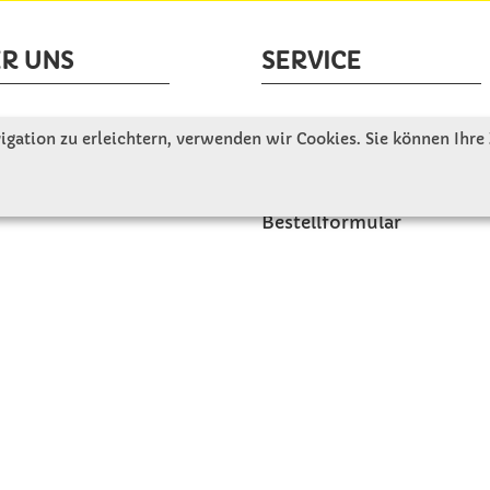
R UNS
SERVICE
tellen uns vor
Gute Gründe für Winkler
gation zu erleichtern, verwenden wir Cookies. Sie können Ihre
nbesichtigung
Basteltipps
ngeschichte
Kataloge und Magazine
Bestellformular
akt
Schulstart - Einkaufsliste