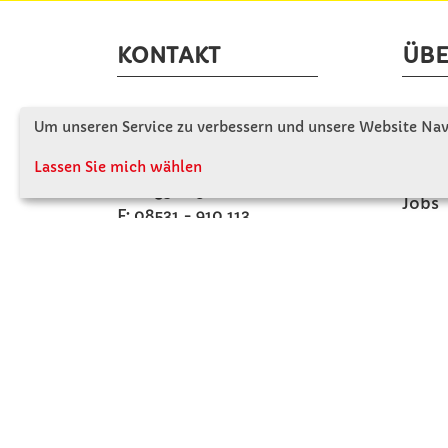
KONTAKT
ÜBE
Winkler Schulbedarf GmbH
Wir s
Um unseren Service zu verbessern und unsere Website Navi
Mitterweg 16
Firme
D - 94060 Pocking
Lassen Sie mich wählen
Firme
T: 08531 - 910 60
Jobs
F: 08531 - 910 113
Kont
WhatsApp: 0176 - 12091060
Mo-Do: 07:30 -15:00
Fr: 07:30 - 14:30
Kein Ladengeschäft
verkauf@winklerschulbedarf.de
ZAHLUNGSMÖGLICHKEITEN