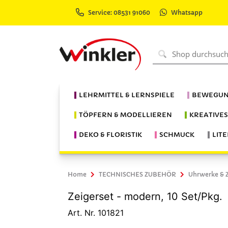
Service: 08531 91060
Whatsapp
LEHRMITTEL & LERNSPIELE
BEWEGUN
TÖPFERN & MODELLIEREN
KREATIVE
DEKO & FLORISTIK
SCHMUCK
LIT
Home
TECHNISCHES ZUBEHÖR
Uhrwerke & 
Zeigerset - modern, 10 Set/Pkg.
Art. Nr. 101821