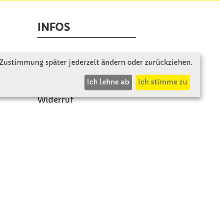
INFOS
Zahlung & Versand
 Zustimmung später jederzeit ändern oder zurückziehen.
AGB
Ich lehne ab
Ich stimme zu
Rücksendung
Widerruf
Vertrag widerrufen
Impressum
Datenschutz