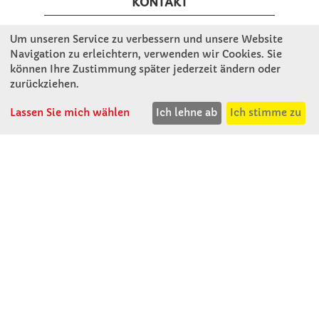
KONTAKT
Um unseren Service zu verbessern und unsere Website
Winkler Schulbedarf GmbH
Navigation zu erleichtern, verwenden wir Cookies. Sie
Mitterweg 16
können Ihre Zustimmung später jederzeit ändern oder
D - 94060 Pocking
zurückziehen.
T: 08531 - 910 60
Lassen Sie mich wählen
Ich lehne ab
Ich stimme zu
F: 08531 - 910 113
WhatsApp: 0176 - 12091060
Mo-Do: 07:30 -15:00
Fr: 07:30 - 14:30
Kein Ladengeschäft
verkauf@winklerschulbedarf.de
ÜBER UNS
Wir stellen uns vor
Firmenbesichtigung
Firmengeschichte