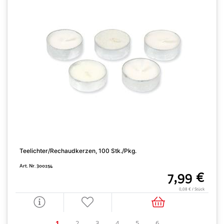
Teelichter/Rechaudkerzen, 100 Stk./Pkg.
L
Art. Nr. 300254
A
7,99 €
0,08 € / Stück