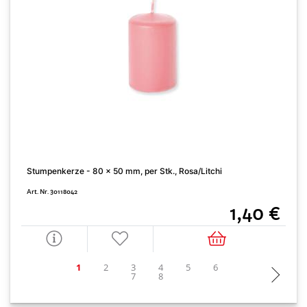
V
Stumpenkerze - 80 x 50 mm, per Stk., Rosa/Litchi
A
Art. Nr. 30118042
1,40 €