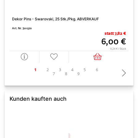
Dekor Pins - Swarovski, 25 Stk./Pkg. ABVERKAUF
A
b
Art. Nr. 301570
statt 7,82 €
A
6,00 €
0,24 € / Stück
Kunden kauften auch