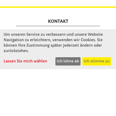
KONTAKT
Um unseren Service zu verbessern und unsere Website
Winkler Schulbedarf GmbH
Navigation zu erleichtern, verwenden wir Cookies. Sie
Mitterweg 16
können Ihre Zustimmung später jederzeit ändern oder
D - 94060 Pocking
zurückziehen.
T: 08531 - 910 60
Lassen Sie mich wählen
Ich lehne ab
Ich stimme zu
F: 08531 - 910 113
WhatsApp: 0176 - 12091060
Mo-Do: 07:30 -15:00
Fr: 07:30 - 14:30
Kein Ladengeschäft
verkauf@winklerschulbedarf.de
ÜBER UNS