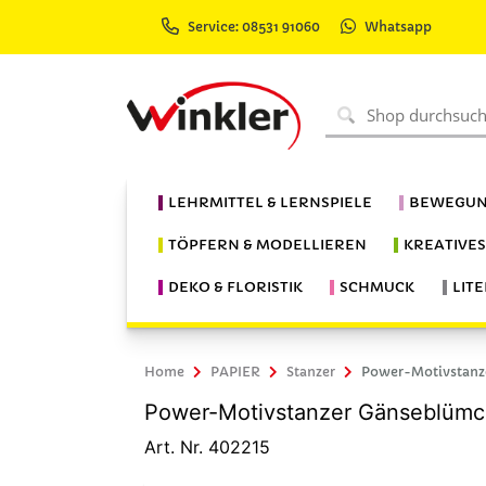
Service: 08531 91060
Whatsapp
LEHRMITTEL & LERNSPIELE
BEWEGUN
TÖPFERN & MODELLIEREN
KREATIVE
DEKO & FLORISTIK
SCHMUCK
LIT
Home
PAPIER
Stanzer
Power-Motivstanze
Power-Motivstanzer Gänseblümch
Art. Nr. 402215