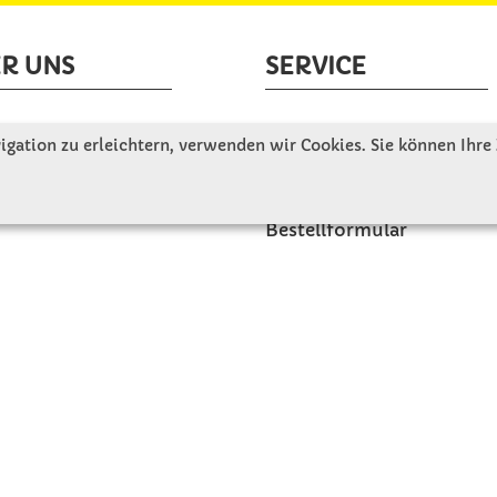
R UNS
SERVICE
tellen uns vor
Gute Gründe für Winkler
gation zu erleichtern, verwenden wir Cookies. Sie können Ihre
nbesichtigung
Basteltipps
ngeschichte
Kataloge und Magazine
Bestellformular
akt
Schulstart - Einkaufsliste