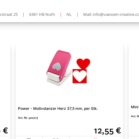
straat 25
|
6361 HB Nuth
|
NL
|
Mail: info@vaessen-creative.
Mini
Power - Motivstanzer Herz 37,5 mm, per Stk.
Art. 
Art. Nr. 402213
9 €
12,55 €