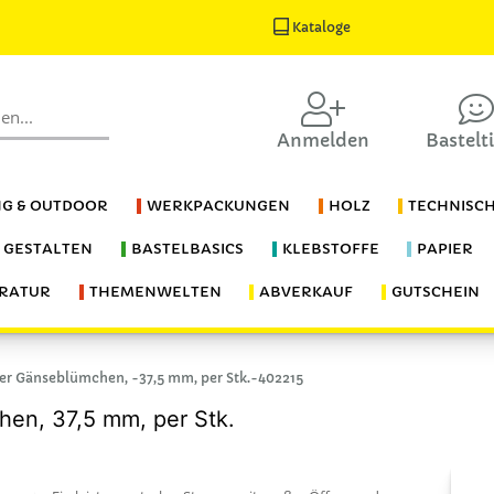
Kataloge
Anmelden
Bastelt
G & OUTDOOR
WERKPACKUNGEN
HOLZ
TECHNISC
S GESTALTEN
BASTELBASICS
KLEBSTOFFE
PAPIER
ERATUR
THEMENWELTEN
ABVERKAUF
GUTSCHEIN
r Gänseblümchen, -37,5 mm, per Stk.-402215
en, 37,5 mm, per Stk.