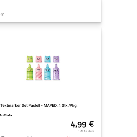
com
 Textmarker Set Pastell - MAPED, 4 Stk./Pkg.
Mini - Regenbogens
Nr. 503464
Art. Nr. 303012
4,99 €
1,25 € / Stück