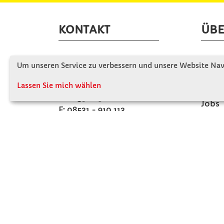
KONTAKT
ÜBE
Winkler Schulbedarf GmbH
Wir s
Um unseren Service zu verbessern und unsere Website Navi
Mitterweg 16
Firme
D - 94060 Pocking
Lassen Sie mich wählen
Firme
T: 08531 - 910 60
Jobs
F: 08531 - 910 113
Kont
WhatsApp: 0176 - 12091060
Mo-Do: 07:30 -15:00
Fr: 07:30 - 14:30
Kein Ladengeschäft
verkauf@winklerschulbedarf.de
ZAHLUNGSMÖGLICHKEITEN