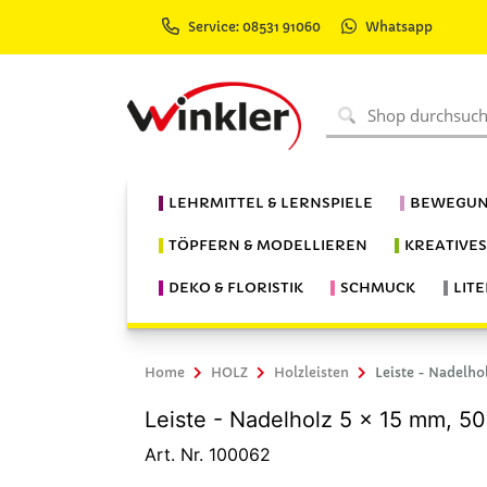
Service: 08531 91060
Whatsapp
LEHRMITTEL & LERNSPIELE
BEWEGUN
TÖPFERN & MODELLIEREN
KREATIVE
DEKO & FLORISTIK
SCHMUCK
LIT
Home
HOLZ
Holzleisten
Leiste - Nadelho
Leiste - Nadelholz 5 x 15 mm, 5
Art. Nr. 100062