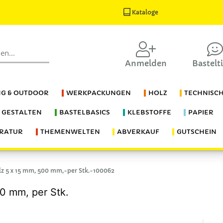
Kataloge
Anmelden
Bastelt
G & OUTDOOR
WERKPACKUNGEN
HOLZ
TECHNISC
S GESTALTEN
BASTELBASICS
KLEBSTOFFE
PAPIER
ERATUR
THEMENWELTEN
ABVERKAUF
GUTSCHEIN
lz 5 x 15 mm, 500 mm,-per Stk.-100062
00 mm, per Stk.