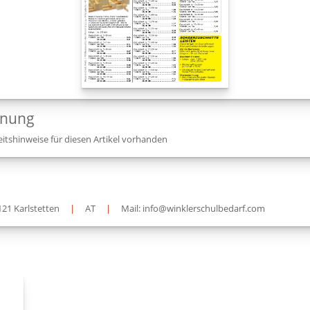
dnung
itshinweise für diesen Artikel vorhanden
121 Karlstetten
|
AT
|
Mail: info@winklerschulbedarf.com