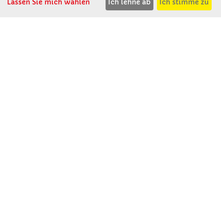
F: 08531 - 910 113
Lassen Sie mich wählen
Ich lehne ab
Ich stimme zu
WhatsApp: 0176 - 12091060
Mo-Do: 07:30 -15:00
Fr: 07:30 - 14:30
Kein Ladengeschäft
verkauf@winklerschulbedarf.de
ÜBER UNS
Wir stellen uns vor
Firmenbesichtigung
Firmengeschichte
Jobs
Kontakt
SERVICE
Gute Gründe für Winkler