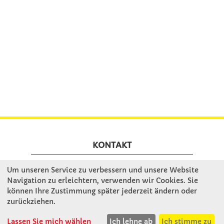
KONTAKT
Um unseren Service zu verbessern und unsere Website
Winkler Schulbedarf GmbH
Navigation zu erleichtern, verwenden wir Cookies. Sie
Mitterweg 16
können Ihre Zustimmung später jederzeit ändern oder
D - 94060 Pocking
zurückziehen.
T: 08531 - 910 60
Lassen Sie mich wählen
Ich lehne ab
Ich stimme zu
F: 08531 - 910 113