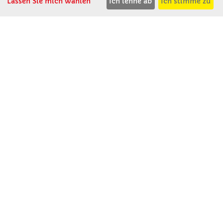
F: 08531 - 910 113
Lassen Sie mich wählen
Ich lehne ab
Ich stimme zu
WhatsApp: 0176 - 12091060
Mo-Do: 07:30 -15:00
Fr: 07:30 - 14:30
Kein Ladengeschäft
verkauf@winklerschulbedarf.de
ÜBER UNS
Wir stellen uns vor
Firmenbesichtigung
Firmengeschichte
Jobs
Kontakt
SERVICE
Gute Gründe für Winkler