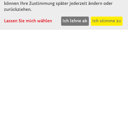
können Ihre Zustimmung später jederzeit ändern oder
D - 94060 Pocking
zurückziehen.
T: 08531 - 910 60
F: 08531 - 910 113
Lassen Sie mich wählen
Ich lehne ab
Ich stimme zu
WhatsApp: 0176 - 12091060
Mo-Do: 07:30 -15:00
Fr: 07:30 - 14:30
Kein Ladengeschäft
verkauf@winklerschulbedarf.de
ÜBER UNS
Wir stellen uns vor
Firmenbesichtigung
Firmengeschichte
Jobs
Kontakt
SERVICE