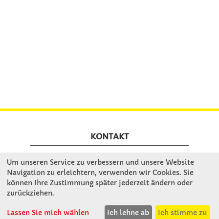
KONTAKT
Um unseren Service zu verbessern und unsere Website
Winkler Schulbedarf GmbH
Navigation zu erleichtern, verwenden wir Cookies. Sie
Mitterweg 16
können Ihre Zustimmung später jederzeit ändern oder
D - 94060 Pocking
zurückziehen.
T: 08531 - 910 60
F: 08531 - 910 113
Lassen Sie mich wählen
Ich lehne ab
Ich stimme zu