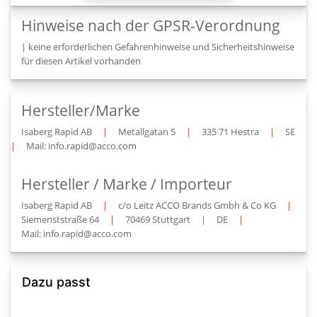
Hinweise nach der GPSR-Verordnung
|
keine erforderlichen Gefahrenhinweise und Sicherheitshinweise
für diesen Artikel vorhanden
Hersteller/Marke
Isaberg Rapid AB
|
Metallgatan 5
|
335 71 Hestra
|
SE
|
Mail: info.rapid@acco.com
Hersteller / Marke / Importeur
Isaberg Rapid AB
|
c/o Leitz ACCO Brands Gmbh & Co KG
|
Siemenststraße 64
|
70469 Stuttgart
|
DE
|
Mail: info.rapid@acco.com
Dazu passt