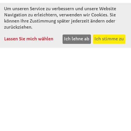
Um unseren Service zu verbessern und unsere Website
Winkler Schulbedarf GmbH
Navigation zu erleichtern, verwenden wir Cookies. Sie
Mitterweg 16
können Ihre Zustimmung später jederzeit ändern oder
D - 94060 Pocking
zurückziehen.
T: 08531 - 910 60
Lassen Sie mich wählen
Ich lehne ab
Ich stimme zu
F: 08531 - 910 113
WhatsApp: 0176 - 12091060
Mo-Do: 07:30 -15:00
Fr: 07:30 - 14:30
Kein Ladengeschäft
verkauf@winklerschulbedarf.de
ÜBER UNS
Wir stellen uns vor
Firmenbesichtigung
Firmengeschichte
Jobs