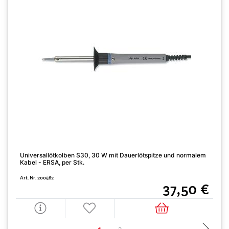
Universallötkolben S30, 30 W mit Dauerlötspitze und normalem
B
Kabel - ERSA, per Stk.
A
Art. Nr. 200462
37,50 €