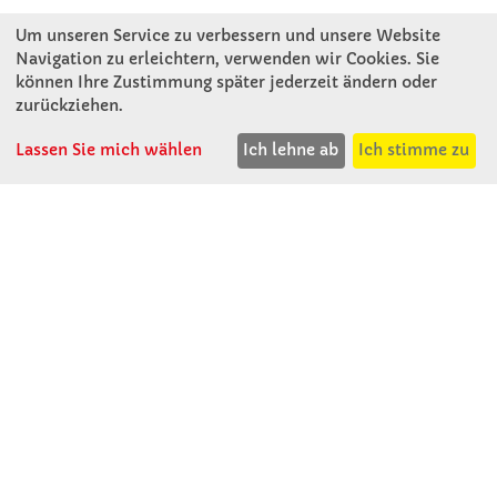
Um unseren Service zu verbessern und unsere Website
Winkler Schulbedarf GmbH
Navigation zu erleichtern, verwenden wir Cookies. Sie
Mitterweg 16
können Ihre Zustimmung später jederzeit ändern oder
D - 94060 Pocking
zurückziehen.
T: 08531 - 910 60
Lassen Sie mich wählen
Ich lehne ab
Ich stimme zu
F: 08531 - 910 113
WhatsApp: 0176 - 12091060
Mo-Do: 07:30 -15:00
Fr: 07:30 - 14:30
Kein Ladengeschäft
verkauf@winklerschulbedarf.de
ÜBER UNS
Wir stellen uns vor
Firmenbesichtigung
Firmengeschichte
Jobs