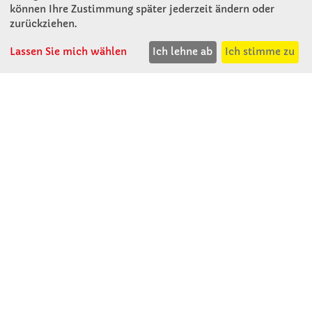
Mitterweg 16
können Ihre Zustimmung später jederzeit ändern oder
D - 94060 Pocking
zurückziehen.
T: 08531 - 910 60
Lassen Sie mich wählen
Ich lehne ab
Ich stimme zu
F: 08531 - 910 113
WhatsApp: 0176 - 12091060
Mo-Do: 07:30 -15:00
Fr: 07:30 - 14:30
Kein Ladengeschäft
verkauf@winklerschulbedarf.de
ÜBER UNS
Wir stellen uns vor
Firmenbesichtigung
Firmengeschichte
Jobs
Kontakt
SERVICE