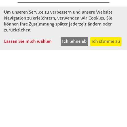
Um unseren Service zu verbessern und unsere Website
Winkler Schulbedarf GmbH
Navigation zu erleichtern, verwenden wir Cookies. Sie
Mitterweg 16
können Ihre Zustimmung später jederzeit ändern oder
D - 94060 Pocking
zurückziehen.
T: 08531 - 910 60
F: 08531 - 910 113
Lassen Sie mich wählen
Ich lehne ab
Ich stimme zu
WhatsApp: 0176 - 12091060
Mo-Do: 07:30 -15:00
Fr: 07:30 - 14:30
Kein Ladengeschäft
verkauf@winklerschulbedarf.de
ÜBER UNS
Wir stellen uns vor
Firmenbesichtigung
Firmengeschichte