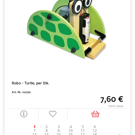
Robo - Turtle, per Stk.
S
Art. Nr. 102770
A
7,60 €
7,60 € / Stück