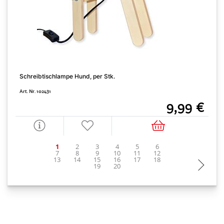
K
Schreibtischlampe Hund, per Stk.
A
Art. Nr. 102431
9,99 €