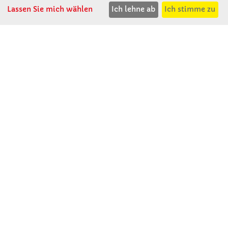
Lassen Sie mich wählen
Ich lehne ab
Ich stimme zu
F: 08531 - 910 113
WhatsApp: 0176 - 12091060
Mo-Do: 07:30 -15:00
Fr: 07:30 - 14:30
Kein Ladengeschäft
verkauf@winklerschulbedarf.de
ÜBER UNS
Wir stellen uns vor
Firmenbesichtigung
Firmengeschichte
Jobs
Kontakt
SERVICE