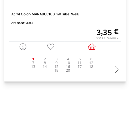
Acryl Color-MARABU, 100 ml/Tube, Weiß
A
Art. Nr. 50166201
A
3,35 €
3,35 € / 100 Milliliter