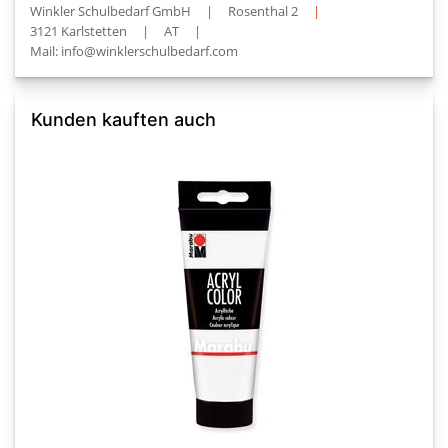
Winkler Schulbedarf GmbH
|
Rosenthal 2
|
3121 Karlstetten
|
AT
|
Mail: info@winklerschulbedarf.com
Kunden kauften auch