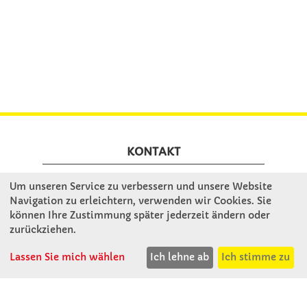
KONTAKT
Um unseren Service zu verbessern und unsere Website
Winkler Schulbedarf GmbH
Navigation zu erleichtern, verwenden wir Cookies. Sie
Mitterweg 16
können Ihre Zustimmung später jederzeit ändern oder
D - 94060 Pocking
zurückziehen.
T: 08531 - 910 60
Lassen Sie mich wählen
Ich lehne ab
Ich stimme zu
F: 08531 - 910 113
WhatsApp: 0176 - 12091060
Mo-Do: 07:30 -15:00