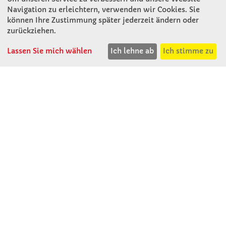
Winkler Schulbedarf GmbH
Navigation zu erleichtern, verwenden wir Cookies. Sie
Mitterweg 16
können Ihre Zustimmung später jederzeit ändern oder
D - 94060 Pocking
zurückziehen.
T: 08531 - 910 60
F: 08531 - 910 113
Lassen Sie mich wählen
Ich lehne ab
Ich stimme zu
WhatsApp: 0176 - 12091060
Mo-Do: 07:30 -15:00
Fr: 07:30 - 14:30
Kein Ladengeschäft
verkauf@winklerschulbedarf.de
ÜBER UNS
Wir stellen uns vor
Firmenbesichtigung
Firmengeschichte
Jobs
Kontakt