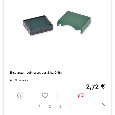
Ersatzstempelkissen, per Stk., Grün
E
Art. Nr. 40154850
A
2,72 €