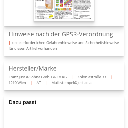
Hinweise nach der GPSR-Verordnung
|
keine erforderlichen Gefahrenhinweise und Sicherheitshinweise
für diesen Artikel vorhanden
Hersteller/Marke
Franz Just & Söhne GmbH & Co KG
|
Koloniestraße 33
|
1210 Wien
|
AT
|
Mail: stempel@just.co.at
Dazu passt