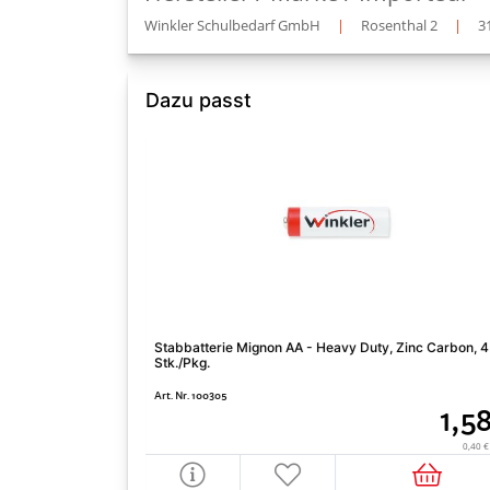
Winkler Schulbedarf GmbH
|
Rosenthal 2
|
3
Dazu passt
Stabbatterie Mignon AA - Heavy Duty, Zinc Carbon, 4
Stk./Pkg.
Art. Nr. 100305
1,5
0,40 €