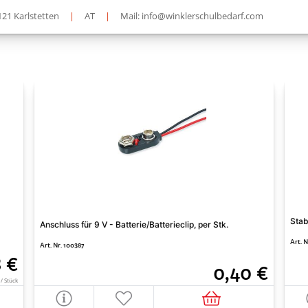
121 Karlstetten
|
AT
|
Mail: info@winklerschulbedarf.com
Stab
Anschluss für 9 V - Batterie/Batterieclip, per Stk.
Art. N
Art. Nr. 100387
8 €
0,40 €
 / Stück