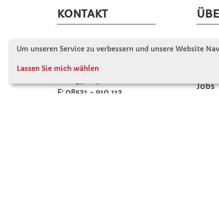
KONTAKT
ÜBE
Winkler Schulbedarf GmbH
Wir s
Um unseren Service zu verbessern und unsere Website Navi
Mitterweg 16
Firme
D - 94060 Pocking
Lassen Sie mich wählen
Firme
T: 08531 - 910 60
Jobs
F: 08531 - 910 113
Kont
WhatsApp: 0176 - 12091060
Mo-Do: 07:30 -15:00
Fr: 07:30 - 14:30
Kein Ladengeschäft
verkauf@winklerschulbedarf.de
ZAHLUNGSMÖGLICHKEITEN