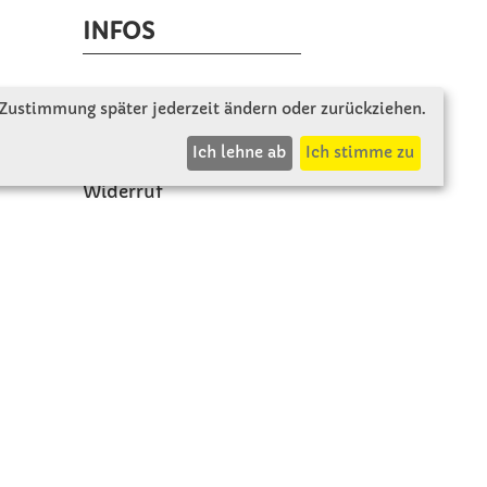
INFOS
Zahlung & Versand
 Zustimmung später jederzeit ändern oder zurückziehen.
AGB
Ich lehne ab
Ich stimme zu
Rücksendung
Widerruf
Vertrag widerrufen
Impressum
Datenschutz