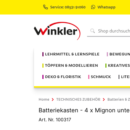
Service: 08531 91060
Whatsapp
LEHRMITTEL & LERNSPIELE
BEWEGUN
TÖPFERN & MODELLIEREN
KREATIVE
DEKO & FLORISTIK
SCHMUCK
LIT
Home
TECHNISCHES ZUBEHÖR
Batterien & 
Batteriekasten - 4 x Mignon unte
Art. Nr. 100317