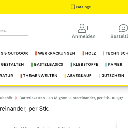
Kataloge
Anmelden
Bastelt
G & OUTDOOR
WERKPACKUNGEN
HOLZ
TECHNISC
S GESTALTEN
BASTELBASICS
KLEBSTOFFE
PAPIER
ERATUR
THEMENWELTEN
ABVERKAUF
GUTSCHEIN
Zubehör
Batteriekasten - 4 x Mignon -untereinander, per Stk.-100317
reinander, per Stk.