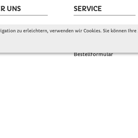
R UNS
SERVICE
tellen uns vor
Gute Gründe für Winkler
gation zu erleichtern, verwenden wir Cookies. Sie können Ihre
nbesichtigung
Basteltipps
ngeschichte
Kataloge und Magazine
Bestellformular
akt
Schulstart - Einkaufsliste