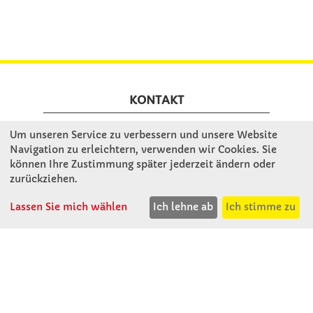
KONTAKT
Um unseren Service zu verbessern und unsere Website
Winkler Schulbedarf GmbH
Navigation zu erleichtern, verwenden wir Cookies. Sie
Mitterweg 16
können Ihre Zustimmung später jederzeit ändern oder
D - 94060 Pocking
zurückziehen.
T: 08531 - 910 60
Lassen Sie mich wählen
Ich lehne ab
Ich stimme zu
F: 08531 - 910 113
WhatsApp: 0176 - 12091060
Mo-Do: 07:30 -15:00
Fr: 07:30 - 14:30
Kein Ladengeschäft
verkauf@winklerschulbedarf.de