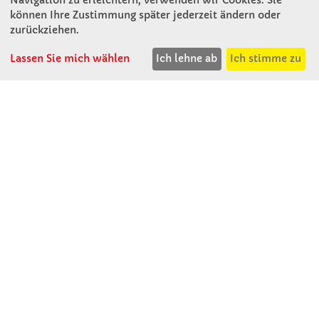
Mitterweg 16
können Ihre Zustimmung später jederzeit ändern oder
D - 94060 Pocking
zurückziehen.
T: 08531 - 910 60
Lassen Sie mich wählen
Ich lehne ab
Ich stimme zu
F: 08531 - 910 113
WhatsApp: 0176 - 12091060
Mo-Do: 07:30 -15:00
Fr: 07:30 - 14:30
Kein Ladengeschäft
verkauf@winklerschulbedarf.de
ÜBER UNS
Wir stellen uns vor
Firmenbesichtigung
Firmengeschichte
Jobs
Kontakt