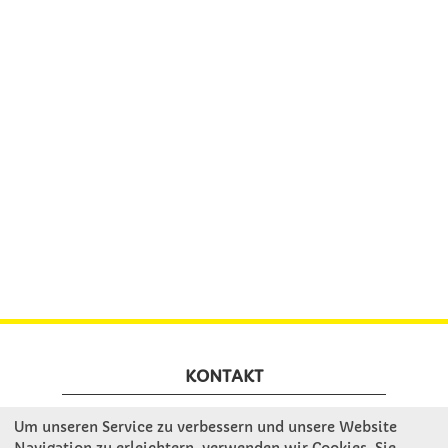
KONTAKT
Um unseren Service zu verbessern und unsere Website
Winkler Schulbedarf GmbH
Navigation zu erleichtern, verwenden wir Cookies. Sie