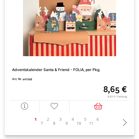
Adventskalender Santa & Friend - FOLIA, per Pkg.
A
Art. Nr. 402749
A
8,65 €
8,65 € / Packung