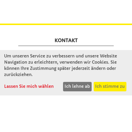
KONTAKT
Um unseren Service zu verbessern und unsere Website
Winkler Schulbedarf GmbH
Navigation zu erleichtern, verwenden wir Cookies. Sie
Mitterweg 16
können Ihre Zustimmung später jederzeit ändern oder
D - 94060 Pocking
zurückziehen.
T: 08531 - 910 60
F: 08531 - 910 113
Lassen Sie mich wählen
Ich lehne ab
Ich stimme zu
WhatsApp: 0176 - 12091060
Mo-Do: 07:30 -15:00
Fr: 07:30 - 14:30
Kein Ladengeschäft
verkauf@winklerschulbedarf.de