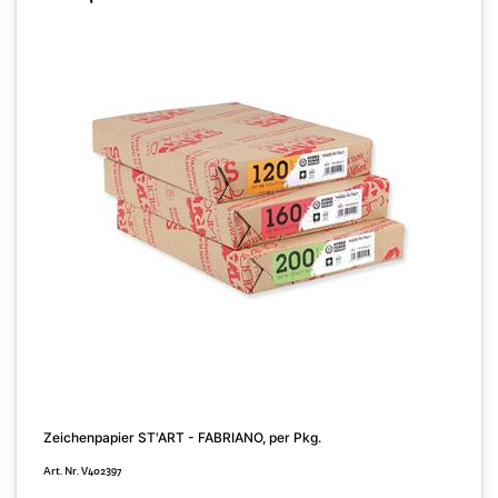
Zeichenpapier ST'ART - FABRIANO, per Pkg.
Z
Art. Nr. V402397
A