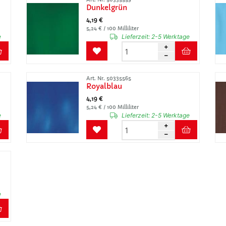
Dunkelgrün
4,19 €
5,24 € / 100 Milliliter
e
Lieferzeit:
2-5 Werktage
Art. Nr. 50335565
Royalblau
4,19 €
5,24 € / 100 Milliliter
e
Lieferzeit:
2-5 Werktage
e