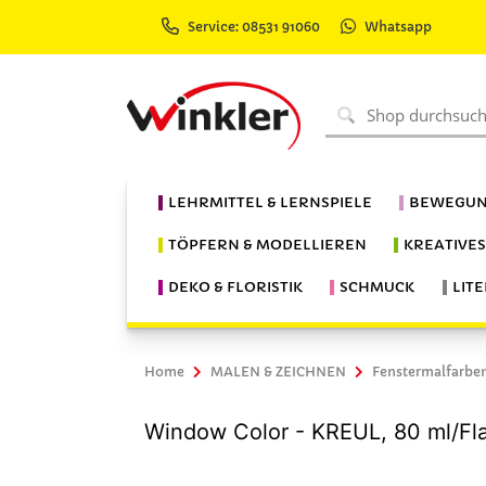
Service: 08531 91060
Whatsapp
LEHRMITTEL & LERNSPIELE
BEWEGUN
TÖPFERN & MODELLIEREN
KREATIVE
DEKO & FLORISTIK
SCHMUCK
LIT
Home
MALEN & ZEICHNEN
Fenstermalfarbe
Window Color - KREUL, 80 ml/Fl