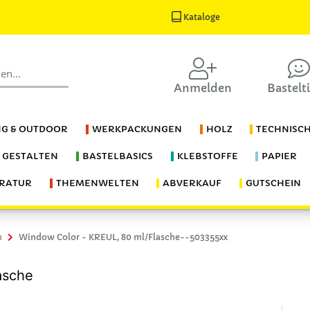
Kataloge
Anmelden
Bastelt
G & OUTDOOR
WERKPACKUNGEN
HOLZ
TECHNISC
S GESTALTEN
BASTELBASICS
KLEBSTOFFE
PAPIER
ERATUR
THEMENWELTEN
ABVERKAUF
GUTSCHEIN
n
Window Color - KREUL, 80 ml/Flasche--503355xx
asche