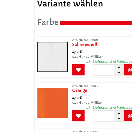
Variante wählen
Farbe
Art. Nr. 50335501
Schneeweiß
4,19 €
5,24 € / 100 Milliliter
Lieferzeit:
2-5 Werktag
Art. Nr. 50335520
Orange
4,19 €
5,24 € / 100 Milliliter
Lieferzeit:
2-5 Werktag
Art. Nr. 50335551