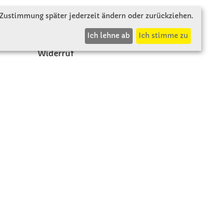
Zahlung & Versand
 Zustimmung später jederzeit ändern oder zurückziehen.
AGB
Ich lehne ab
Ich stimme zu
Rücksendung
Widerruf
Vertrag widerrufen
Impressum
Datenschutz
t.