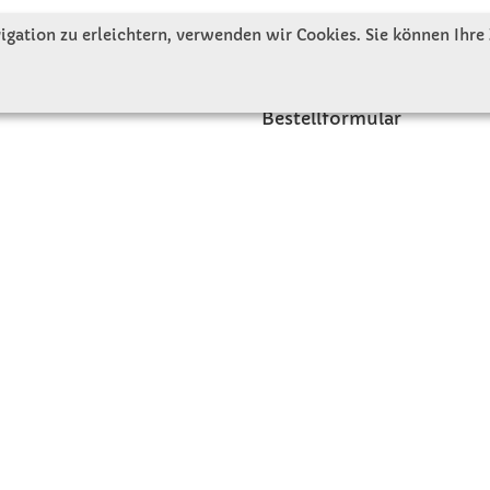
tellen uns vor
Gute Gründe für Winkler
gation zu erleichtern, verwenden wir Cookies. Sie können Ihre
nbesichtigung
Basteltipps
ngeschichte
Kataloge und Magazine
Bestellformular
akt
Schulstart - Einkaufsliste
 Winkler Schulbedarf GmbH 2026 - Alle Preise inkl. MwS