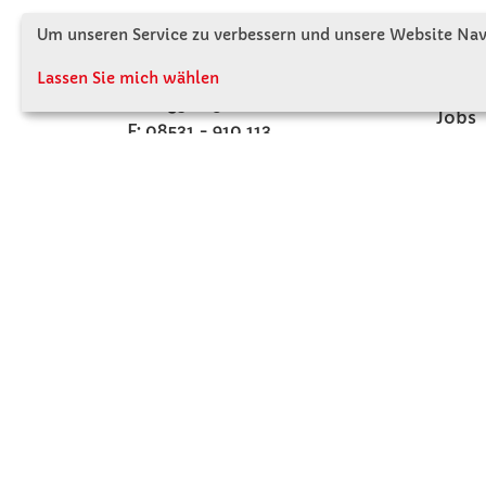
Winkler Schulbedarf GmbH
Wir s
Um unseren Service zu verbessern und unsere Website Navi
Mitterweg 16
Firme
D - 94060 Pocking
Lassen Sie mich wählen
Firme
T: 08531 - 910 60
Jobs
F: 08531 - 910 113
Kont
WhatsApp: 0176 - 12091060
Mo-Do: 07:30 -15:00
Fr: 07:30 - 14:30
Kein Ladengeschäft
verkauf@winklerschulbedarf.de
ZAHLUNGSMÖGLICHKEITEN
©