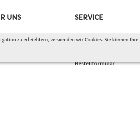
R UNS
SERVICE
tellen uns vor
Gute Gründe für Winkler
gation zu erleichtern, verwenden wir Cookies. Sie können Ihre
nbesichtigung
Basteltipps
ngeschichte
Kataloge und Magazine
Bestellformular
akt
Schulstart - Einkaufsliste