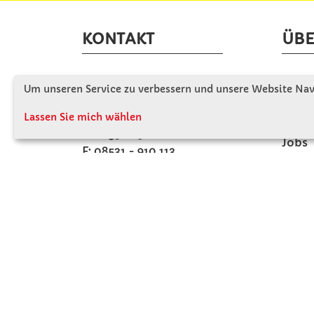
KONTAKT
ÜBE
Winkler Schulbedarf GmbH
Wir s
Um unseren Service zu verbessern und unsere Website Navi
Mitterweg 16
Firme
D - 94060 Pocking
Lassen Sie mich wählen
Firme
T: 08531 - 910 60
Jobs
F: 08531 - 910 113
Kont
WhatsApp: 0176 - 12091060
Mo-Do: 07:30 -15:00
Fr: 07:30 - 14:30
Kein Ladengeschäft
verkauf@winklerschulbedarf.de
ZAHLUNGSMÖGLICHKEITEN