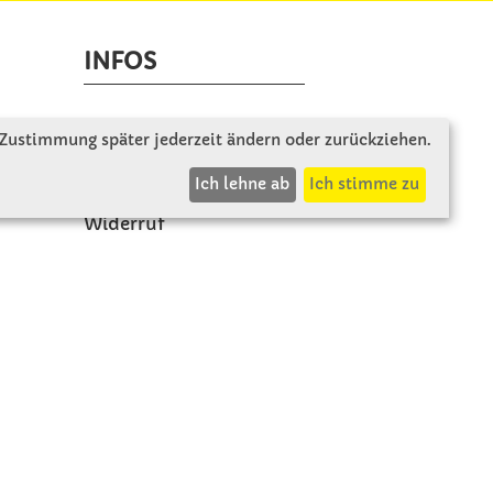
INFOS
Zahlung & Versand
 Zustimmung später jederzeit ändern oder zurückziehen.
AGB
Ich lehne ab
Ich stimme zu
Rücksendung
Widerruf
Vertrag widerrufen
Impressum
Datenschutz