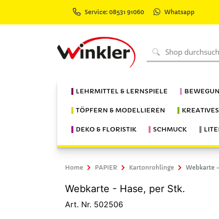
Service: 08531 91060
Whatsapp
LEHRMITTEL & LERNSPIELE
BEWEGUN
TÖPFERN & MODELLIEREN
KREATIVE
DEKO & FLORISTIK
SCHMUCK
LIT
Home
PAPIER
Kartonrohlinge
Webkarte -
Webkarte - Hase, per Stk.
Art. Nr. 502506