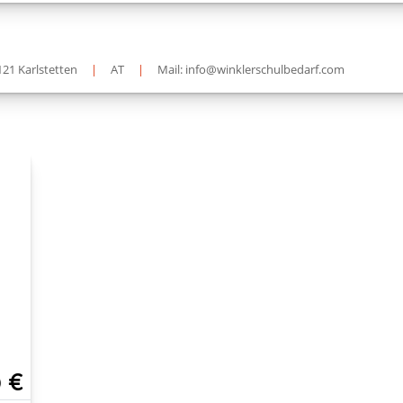
121 Karlstetten
|
AT
|
Mail: info@winklerschulbedarf.com
0 €