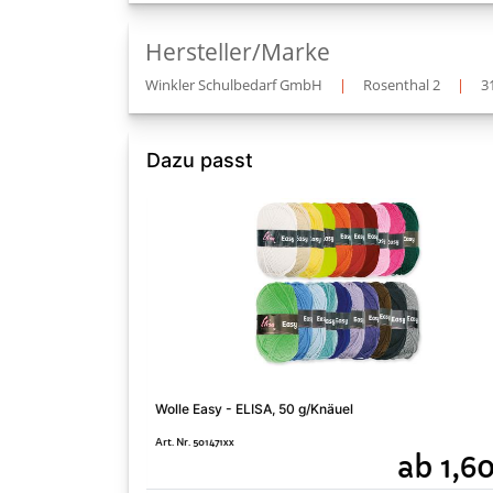
Hersteller/Marke
Winkler Schulbedarf GmbH
|
Rosenthal 2
|
3
Dazu passt
Wolle Easy - ELISA, 50 g/Knäuel
Art. Nr. 501471xx
ab 1,6