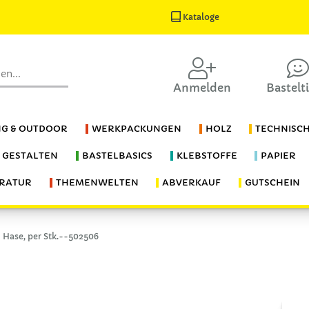
Kataloge
Anmelden
Bastelt
G & OUTDOOR
WERKPACKUNGEN
HOLZ
TECHNISC
S GESTALTEN
BASTELBASICS
KLEBSTOFFE
PAPIER
ERATUR
THEMENWELTEN
ABVERKAUF
GUTSCHEIN
 Hase, per Stk.--502506