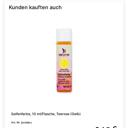
Kunden kauften auch
Seifenfarbe, 10 ml/Flasche, Teerose (Gelb)
S
Art. Nr. 30167912
A