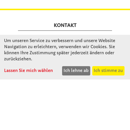
KONTAKT
Um unseren Service zu verbessern und unsere Website
Winkler Schulbedarf GmbH
Navigation zu erleichtern, verwenden wir Cookies. Sie
Mitterweg 16
können Ihre Zustimmung später jederzeit ändern oder
D - 94060 Pocking
zurückziehen.
T: 08531 - 910 60
F: 08531 - 910 113
Lassen Sie mich wählen
Ich lehne ab
Ich stimme zu
WhatsApp: 0176 - 12091060
Mo-Do: 07:30 -15:00
Fr: 07:30 - 14:30
Kein Ladengeschäft
verkauf@winklerschulbedarf.de
ÜBER UNS