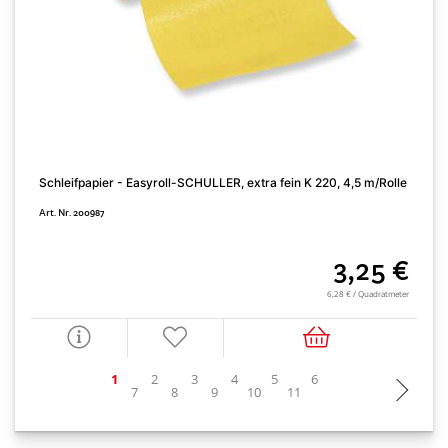
Schleifpapier - Easyroll-SCHULLER, extra fein K 220, 4,5 m/Rolle
F
Art. Nr. 200987
A
3,25 €
6,28 € / Quadratmeter