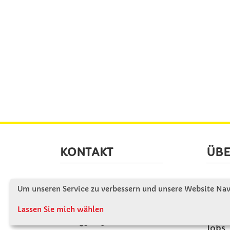
KONTAKT
ÜBE
Winkler Schulbedarf GmbH
Wir s
Um unseren Service zu verbessern und unsere Website Navi
Mitterweg 16
Firme
D - 94060 Pocking
Lassen Sie mich wählen
Firme
T: 08531 - 910 60
Jobs