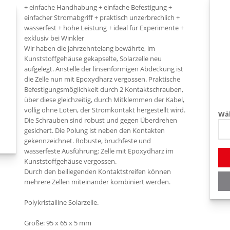
+ einfache Handhabung + einfache Befestigung +
einfacher Stromabgriff + praktisch unzerbrechlich +
wasserfest + hohe Leistung + ideal für Experimente +
exklusiv bei Winkler
Wir haben die jahrzehntelang bewährte, im
Kunststoffgehäuse gekapselte, Solarzelle neu
aufgelegt. Anstelle der linsenförmigen Abdeckung ist
die Zelle nun mit Epoxydharz vergossen. Praktische
Befestigungsmöglichkeit durch 2 Kontaktschrauben,
über diese gleichzeitig, durch Mitklemmen der Kabel,
völlig ohne Löten, der Stromkontakt hergestellt wird.
Wäh
Die Schrauben sind robust und gegen Überdrehen
gesichert. Die Polung ist neben den Kontakten
gekennzeichnet. Robuste, bruchfeste und
wasserfeste Ausführung: Zelle mit Epoxydharz im
Kunststoffgehäuse vergossen.
Durch den beiliegenden Kontaktstreifen können
mehrere Zellen miteinander kombiniert werden.
Polykristalline Solarzelle.
Größe: 95 x 65 x 5 mm