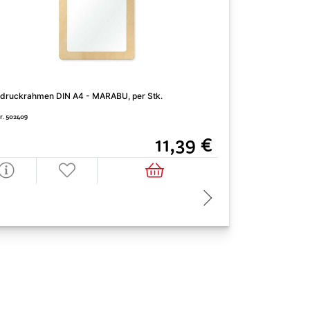
druckrahmen DIN A4 - MARABU, per Stk.
Werkmappe Peddigr
Nr. 502409
Art. Nr. 900938D
11,39 €