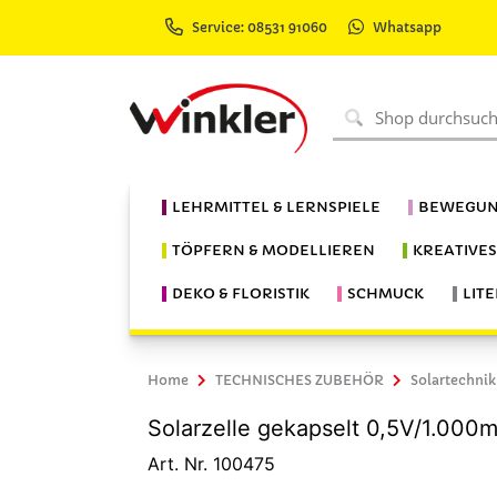
Service: 08531 91060
Whatsapp
LEHRMITTEL & LERNSPIELE
BEWEGUN
TÖPFERN & MODELLIEREN
KREATIVE
DEKO & FLORISTIK
SCHMUCK
LIT
Home
TECHNISCHES ZUBEHÖR
Solartechnik
Solarzelle gekapselt 0,5V/1.000
Art. Nr. 100475