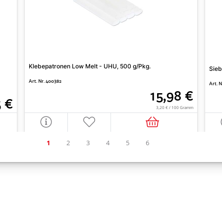
Klebepatronen Low Melt - UHU, 500 g/Pkg.
Sieb
Art. Nr. 400382
Art. 
15,98 €
5 €
3,20 € / 100 Gramm