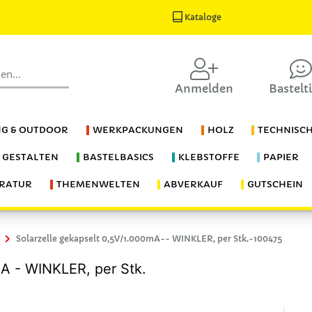
Kataloge
Anmelden
Bastelt
G & OUTDOOR
WERKPACKUNGEN
HOLZ
TECHNISC
S GESTALTEN
BASTELBASICS
KLEBSTOFFE
PAPIER
ERATUR
THEMENWELTEN
ABVERKAUF
GUTSCHEIN
Solarzelle gekapselt 0,5V/1.000mA-- WINKLER, per Stk.-100475
mA - WINKLER, per Stk.