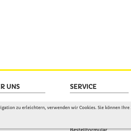
R UNS
SERVICE
tellen uns vor
Gute Gründe für Winkler
gation zu erleichtern, verwenden wir Cookies. Sie können Ihre
nbesichtigung
Basteltipps
ngeschichte
Kataloge und Magazine
Bestellformular