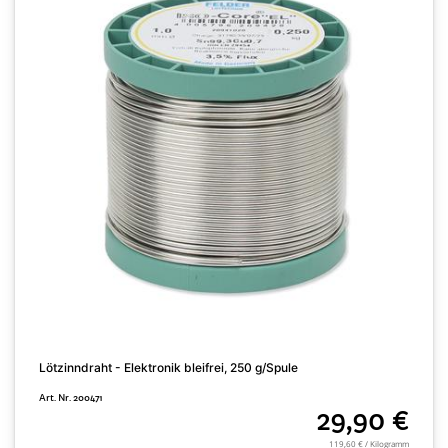
L
S
A
Lötzinndraht - Elektronik bleifrei, 250 g/Spule
Art. Nr. 200471
29,90 €
119,60 € / Kilogramm