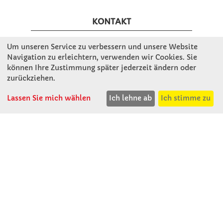
KONTAKT
Um unseren Service zu verbessern und unsere Website
Winkler Schulbedarf GmbH
Navigation zu erleichtern, verwenden wir Cookies. Sie
Mitterweg 16
können Ihre Zustimmung später jederzeit ändern oder
D - 94060 Pocking
zurückziehen.
T: 08531 - 910 60
Lassen Sie mich wählen
Ich lehne ab
Ich stimme zu
F: 08531 - 910 113
WhatsApp: 0176 - 12091060
Mo-Do: 07:30 -15:00
Fr: 07:30 - 14:30
Kein Ladengeschäft
verkauf@winklerschulbedarf.de
ÜBER UNS
Wir stellen uns vor
Firmenbesichtigung