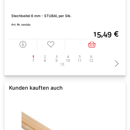
Stechbeitel 6 mm - STUBAI, per Stk.
S
Art. Nr. 200332
A
15,49 €
Kunden kauften auch