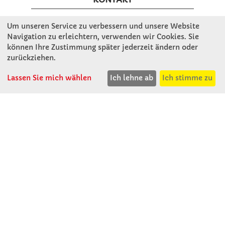
Um unseren Service zu verbessern und unsere Website
Winkler Schulbedarf GmbH
Navigation zu erleichtern, verwenden wir Cookies. Sie
Mitterweg 16
können Ihre Zustimmung später jederzeit ändern oder
D - 94060 Pocking
zurückziehen.
T: 08531 - 910 60
F: 08531 - 910 113
Lassen Sie mich wählen
Ich lehne ab
Ich stimme zu
WhatsApp: 0176 - 12091060
Mo-Do: 07:30 -15:00
Fr: 07:30 - 14:30
Kein Ladengeschäft
verkauf@winklerschulbedarf.de
ÜBER UNS
Wir stellen uns vor
Firmenbesichtigung
Firmengeschichte