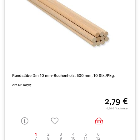
Rundstäbe Dm 10 mm-Buchenholz, 500 mm, 10 Stk./Pkg.
H
Art. Nr. 101787
A
2,79 €
0,56 € / Laufmeter