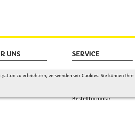
R UNS
SERVICE
tellen uns vor
Gute Gründe für Winkler
gation zu erleichtern, verwenden wir Cookies. Sie können Ihre
nbesichtigung
Basteltipps
ngeschichte
Kataloge und Magazine
Bestellformular
akt
Schulstart - Einkaufsliste