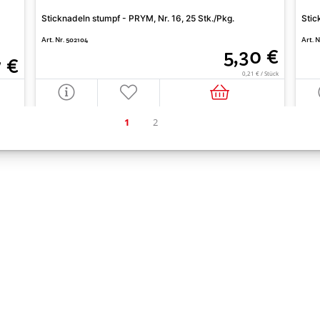
Sticknadeln stumpf - PRYM, Nr. 16, 25 Stk./Pkg.
Stic
Art. Nr. 502104
Art. 
5,30 €
7 €
0,21 € / Stück