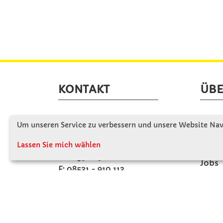
KONTAKT
ÜBE
Winkler Schulbedarf GmbH
Wir s
Um unseren Service zu verbessern und unsere Website Navi
Mitterweg 16
Firme
D - 94060 Pocking
Lassen Sie mich wählen
Firme
T: 08531 - 910 60
Jobs
F: 08531 - 910 113
Kont
WhatsApp: 0176 - 12091060
Mo-Do: 07:30 -15:00
Fr: 07:30 - 14:30
Kein Ladengeschäft