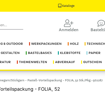
Kataloge
Anmelden
Bastelt
G & OUTDOOR
WERKPACKUNGEN
HOLZ
TECHNISC
S GESTALTEN
BASTELBASICS
KLEBSTOFFE
PAPIER
ERATUR
THEMENWELTEN
ABVERKAUF
GUTSCHEIN
negarn/Stickgarn - Pastell-Vorteilspackung - FOLIA, 52 Stk./Pkg.-502287
Vorteilspackung - FOLIA, 52