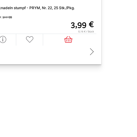
knadeln stumpf - PRYM, Nr. 22, 25 Stk./Pkg.
Sticknadeln spitz -
Nr. 500199
Art. Nr. 501064
3,99 €
0,16 € / Stück