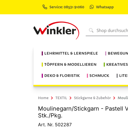
Service: 08531 91060
Whatsapp
LEHRMITTEL & LERNSPIELE
BEWEGUN
TÖPFERN & MODELLIEREN
KREATIVE
DEKO & FLORISTIK
SCHMUCK
LIT
Home
TEXTIL
Stickgarne & Zubehör
Mouli
Moulinegarn/Stickgarn - Pastell 
Stk./Pkg.
Art. Nr. 502287