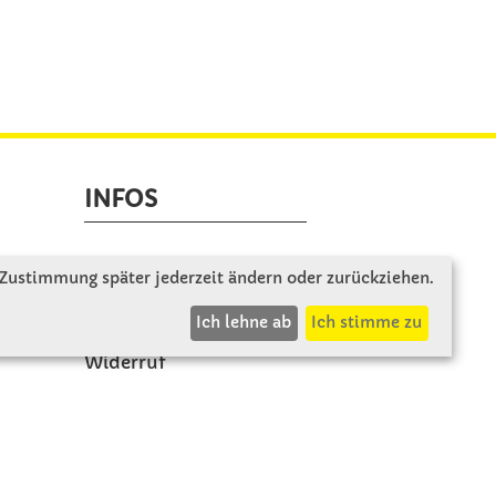
INFOS
Zahlung & Versand
 Zustimmung später jederzeit ändern oder zurückziehen.
AGB
Ich lehne ab
Ich stimme zu
Rücksendung
Widerruf
Vertrag widerrufen
Impressum
Datenschutz