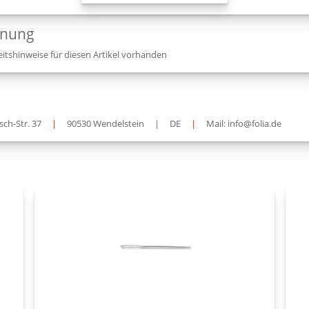
dnung
itshinweise für diesen Artikel vorhanden
sch-Str. 37
|
90530 Wendelstein
|
DE
|
Mail: info@folia.de