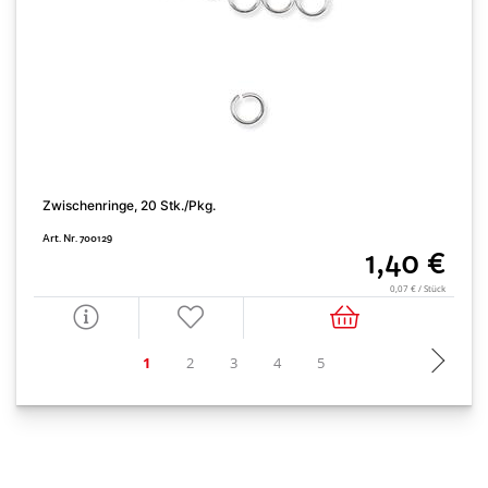
Zwischenringe, 20 Stk./Pkg.
S
Art. Nr. 700129
A
1,40 €
0,07 € / Stück