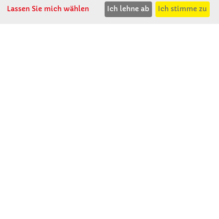
Lassen Sie mich wählen
Ich lehne ab
Ich stimme zu
F: 08531 - 910 113
WhatsApp: 0176 - 12091060
Mo-Do: 07:30 -15:00
Fr: 07:30 - 14:30
Kein Ladengeschäft
verkauf@winklerschulbedarf.de
ÜBER UNS
Wir stellen uns vor
Firmenbesichtigung
Firmengeschichte
Jobs
Kontakt
SERVICE