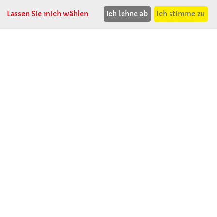
T: 08531 - 910 60
Lassen Sie mich wählen
Ich lehne ab
Ich stimme zu
F: 08531 - 910 113
WhatsApp: 0176 - 12091060
Mo-Do: 07:30 -15:00
Fr: 07:30 - 14:30
Kein Ladengeschäft
verkauf@winklerschulbedarf.de
ÜBER UNS
Wir stellen uns vor
Firmenbesichtigung
Firmengeschichte
Jobs
Kontakt
SERVICE