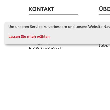
KONTAKT
ÜBE
Winkler Schulbedarf GmbH
Wir s
Um unseren Service zu verbessern und unsere Website Navi
Mitterweg 16
Firme
D - 94060 Pocking
Lassen Sie mich wählen
Firme
T: 08531 - 910 60
Jobs
F: 08531 - 910 113
Kont
WhatsApp: 0176 - 12091060
Mo-Do: 07:30 -15:00
Fr: 07:30 - 14:30
Kein Ladengeschäft
verkauf@winklerschulbedarf.de
ZAHLUNGSMÖGLICHKEITEN