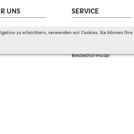
R UNS
SERVICE
tellen uns vor
Gute Gründe für Winkler
gation zu erleichtern, verwenden wir Cookies. Sie können Ihre
nbesichtigung
Basteltipps
ngeschichte
Kataloge und Magazine
Bestellformular
akt
Schulstart - Einkaufsliste