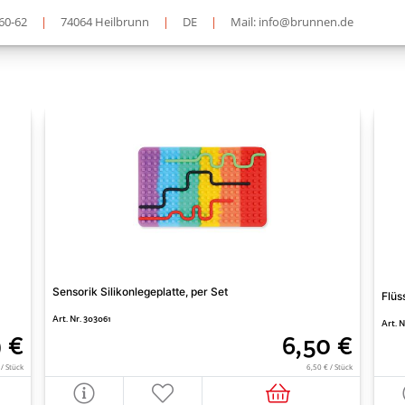
60-62
|
74064 Heilbrunn
|
DE
|
Mail: info@brunnen.de
Sensorik Silikonlegeplatte, per Set
Flüs
Art. Nr. 303061
Art. N
9 €
6,50 €
 / Stück
6,50 € / Stück