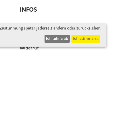
INFOS
Zahlung & Versand
 Zustimmung später jederzeit ändern oder zurückziehen.
AGB
Ich lehne ab
Ich stimme zu
Rücksendung
Widerruf
Vertrag widerrufen
Impressum
Datenschutz