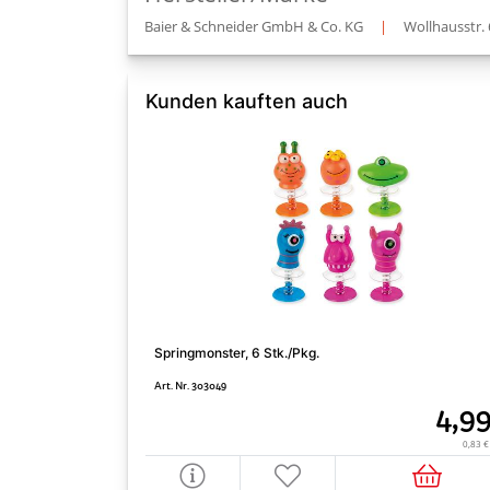
Baier & Schneider GmbH & Co. KG
|
Wollhausstr. 
Kunden kauften auch
Springmonster, 6 Stk./Pkg.
Art. Nr. 303049
4,9
0,83 €