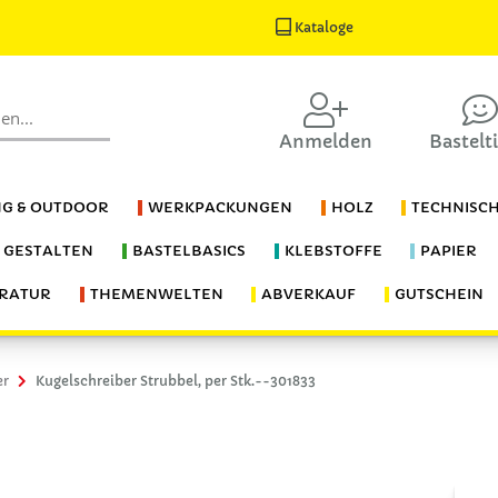
Kataloge
Anmelden
Bastelt
G & OUTDOOR
WERKPACKUNGEN
HOLZ
TECHNISC
S GESTALTEN
BASTELBASICS
KLEBSTOFFE
PAPIER
ERATUR
THEMENWELTEN
ABVERKAUF
GUTSCHEIN
er
Kugelschreiber Strubbel, per Stk.--301833