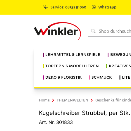
Service: 08531 91060
Whatsapp
LEHRMITTEL & LERNSPIELE
BEWEGUN
TÖPFERN & MODELLIEREN
KREATIVE
DEKO & FLORISTIK
SCHMUCK
LIT
Home
THEMENWELTEN
Geschenke für Kind
Kugelschreiber Strubbel, per Stk.
Art. Nr. 301833