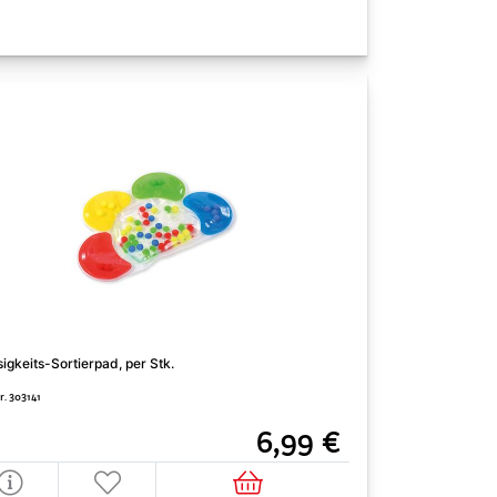
Schaumi, 300 ml/D
sigkeits-Sortierpad, per Stk.
Art. Nr. 302239
r. 303141
6,99 €