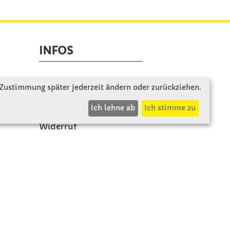
INFOS
Zahlung & Versand
 Zustimmung später jederzeit ändern oder zurückziehen.
AGB
Ich lehne ab
Ich stimme zu
Rücksendung
Widerruf
Vertrag widerrufen
Impressum
Datenschutz