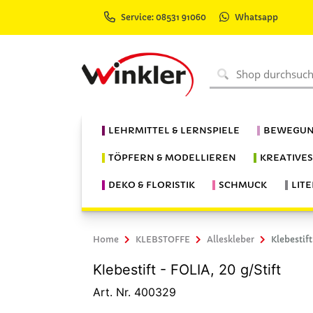
Service: 08531 91060
Whatsapp
LEHRMITTEL & LERNSPIELE
BEWEGUN
TÖPFERN & MODELLIEREN
KREATIVE
DEKO & FLORISTIK
SCHMUCK
LIT
Home
KLEBSTOFFE
Alleskleber
Klebestif
Klebestift - FOLIA, 20 g/Stift
Art. Nr. 400329