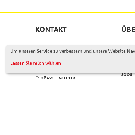
KONTAKT
ÜBE
Winkler Schulbedarf GmbH
Wir s
Um unseren Service zu verbessern und unsere Website Navi
Mitterweg 16
Firme
D - 94060 Pocking
Lassen Sie mich wählen
Firme
T: 08531 - 910 60
Jobs
F: 08531 - 910 113
Kont
WhatsApp: 0176 - 12091060
Mo-Do: 07:30 -15:00
Fr: 07:30 - 14:30
Kein Ladengeschäft
verkauf@winklerschulbedarf.de
ZAHLUNGSMÖGLICHKEITEN