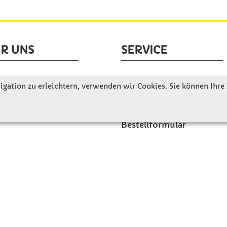
R UNS
SERVICE
tellen uns vor
Gute Gründe für Winkler
gation zu erleichtern, verwenden wir Cookies. Sie können Ihre
nbesichtigung
Basteltipps
ngeschichte
Kataloge und Magazine
Bestellformular
akt
Schulstart - Einkaufsliste