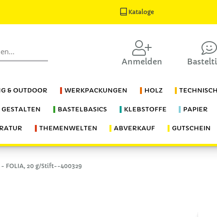
Kataloge
Anmelden
Bastelt
G & OUTDOOR
WERKPACKUNGEN
HOLZ
TECHNISC
S GESTALTEN
BASTELBASICS
KLEBSTOFFE
PAPIER
ERATUR
THEMENWELTEN
ABVERKAUF
GUTSCHEIN
t - FOLIA, 20 g/Stift--400329