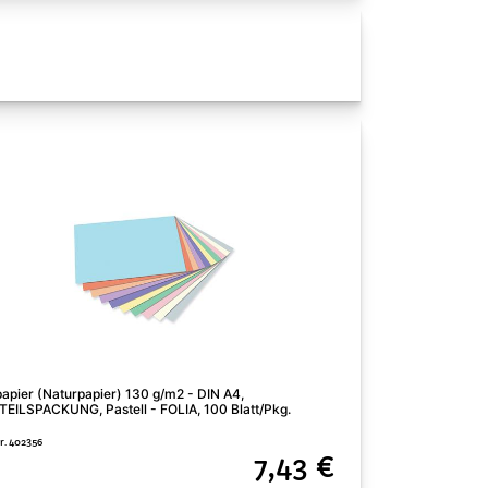
apier (Naturpapier) 130 g/m2 - DIN A4,
Tonpapier (Naturpa
EILSPACKUNG, Pastell - FOLIA, 100 Blatt/Pkg.
MISCHPACKUNG, Gol
Nr. 402356
Art. Nr. 402366
7,43 €