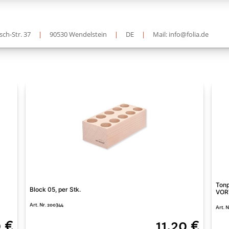
sch-Str. 37
|
90530 Wendelstein
|
DE
|
Mail: info@folia.de
Tonp
Block 05, per Stk.
VORT
Art. Nr. 200344
Art. 
0 €
11,20 €