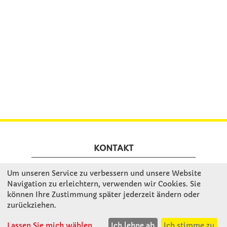
KONTAKT
Um unseren Service zu verbessern und unsere Website
Winkler Schulbedarf GmbH
Navigation zu erleichtern, verwenden wir Cookies. Sie
Mitterweg 16
können Ihre Zustimmung später jederzeit ändern oder
D - 94060 Pocking
zurückziehen.
T: 08531 - 910 60
Lassen Sie mich wählen
Ich lehne ab
Ich stimme zu