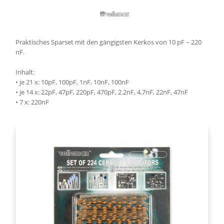
Praktisches Sparset mit den gängigsten Kerkos von 10 pF – 220
nF.
Inhalt:
• je 21 x: 10pF, 100pF, 1nF, 10nF, 100nF
• je 14 x: 22pF, 47pF, 220pF, 470pF, 2.2nF, 4.7nF, 22nF, 47nF
• 7 x: 220nF