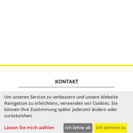
KONTAKT
Um unseren Service zu verbessern und unsere Website
Winkler Schulbedarf GmbH
Navigation zu erleichtern, verwenden wir Cookies. Sie
Mitterweg 16
können Ihre Zustimmung später jederzeit ändern oder
D - 94060 Pocking
zurückziehen.
T: 08531 - 910 60
Lassen Sie mich wählen
Ich lehne ab
Ich stimme zu
F: 08531 - 910 113