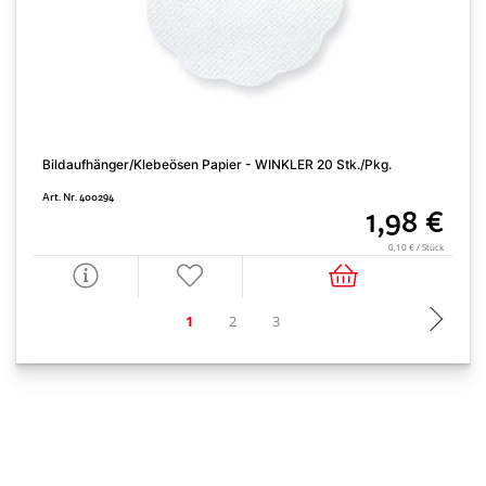
Bildaufhänger/Klebeösen Papier - WINKLER 20 Stk./Pkg.
G
Art. Nr. 400294
A
1,98 €
0,10 € / Stück