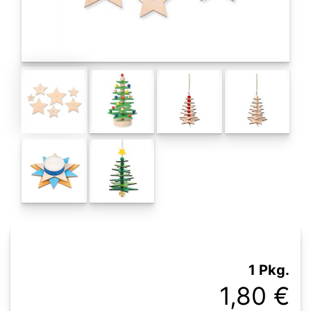
1 Pkg.
1,80 €