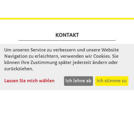
KONTAKT
Um unseren Service zu verbessern und unsere Website
Winkler Schulbedarf GmbH
Navigation zu erleichtern, verwenden wir Cookies. Sie
Mitterweg 16
können Ihre Zustimmung später jederzeit ändern oder
D - 94060 Pocking
zurückziehen.
T: 08531 - 910 60
Lassen Sie mich wählen
Ich lehne ab
Ich stimme zu
F: 08531 - 910 113
WhatsApp: 0176 - 12091060
Mo-Do: 07:30 -15:00
Fr: 07:30 - 14:30
Kein Ladengeschäft
verkauf@winklerschulbedarf.de
ÜBER UNS