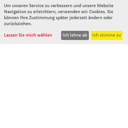
Um unseren Service zu verbessern und unsere Website
Winkler Schulbedarf GmbH
Navigation zu erleichtern, verwenden wir Cookies. Sie
Mitterweg 16
können Ihre Zustimmung später jederzeit ändern oder
D - 94060 Pocking
zurückziehen.
T: 08531 - 910 60
Lassen Sie mich wählen
Ich lehne ab
Ich stimme zu
F: 08531 - 910 113
WhatsApp: 0176 - 12091060
Mo-Do: 07:30 -15:00
Fr: 07:30 - 14:30
Kein Ladengeschäft
verkauf@winklerschulbedarf.de
ÜBER UNS
Wir stellen uns vor
Firmenbesichtigung
Firmengeschichte
Jobs