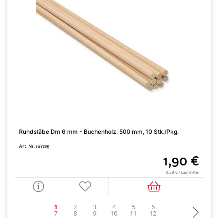
Rundstäbe Dm 6 mm - Buchenholz, 500 mm, 10 Stk./Pkg.
R
Art. Nr. 101785
A
1,90 €
0,38 € / Laufmeter