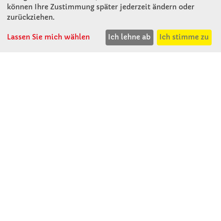
Mitterweg 16
können Ihre Zustimmung später jederzeit ändern oder
D - 94060 Pocking
zurückziehen.
T: 08531 - 910 60
Lassen Sie mich wählen
Ich lehne ab
Ich stimme zu
F: 08531 - 910 113
WhatsApp: 0176 - 12091060
Mo-Do: 07:30 -15:00
Fr: 07:30 - 14:30
Kein Ladengeschäft
verkauf@winklerschulbedarf.de
ÜBER UNS
Wir stellen uns vor
Firmenbesichtigung
Firmengeschichte
Jobs
Kontakt
SERVICE